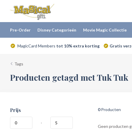
Pre-Order
Disney Categorieën
Movie Magic Collectie
MagicCard Members
tot 10% extra korting
Gratis ver
Tags
Producten getagd met Tuk Tuk
Prijs
0
Producten
-
Geen producten ge