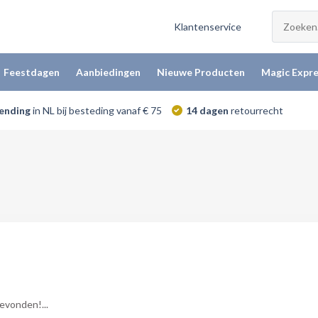
Klantenservice
Feestdagen
Aanbiedingen
Nieuwe Producten
Magic Expre
zending
in NL bij besteding vanaf € 75
14 dagen
retourrecht
vonden!...