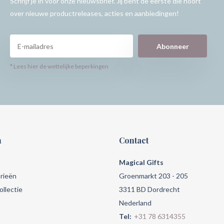
Schrijf je in voor onze nieuwsbrief. Jij bent de eerste die hoort
over nieuwe productreleases, acties en aanbiedingen!
Abonneer
* Lees hier de wettelijke beperkingen
n
Contact
Magical Gifts
rieën
Groenmarkt 203 - 205
llectie
3311 BD Dordrecht
Nederland
Tel:
+31 78 6314355