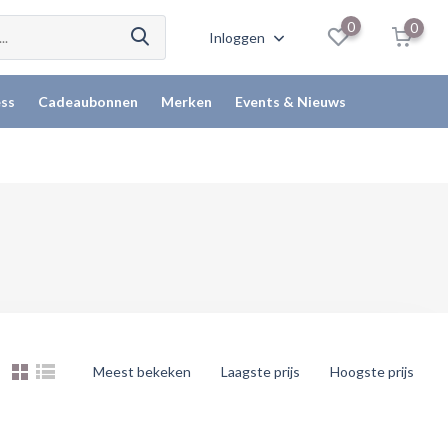
0
0
Inloggen
ss
Cadeaubonnen
Merken
Events & Nieuws
Meest bekeken
Laagste prijs
Hoogste prijs