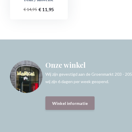
€ 11,95
€ 14,95
Onze winkel
Wij zijn gevestigd aan de Groenmarkt 203 - 205
wij zijn 6 dagen per week geopend.
Winkel informatie