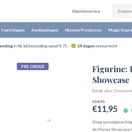
Klantenservice
Feestdagen
Aanbiedingen
Nieuwe Producten
Magic Expre
zending
in NL bij besteding vanaf € 75
14 dagen
retourrecht
Figurine: 
PRE ORDER
Showcase
Bekijk alles Ornamen
€14,95
€11,95
T
Voeg sprookjesachtig
de Disney Showcase Co