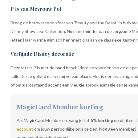
P is van Mevrouw Pot
Breng de betoverende sfeer van 'Beauty and the Beast' in huis met
Disney Showcase Collection. Niemand minder dan de zorgzame Mev
letter. Haar warme glimlach herinnert ons aan de klassieke gastvrij
Verfijnde Disney decoratie
Deze letter P is met de hand beschilderd en voorzien van de elega
collectie zo geliefd maken bij verzamelaars. Het is een prachtig, s
of om als losstaand accent een vleugje sprookjesmagie aan je kame
MagicCard Member korting
Als MagicCard Member ontvang je tot
5% korting
op dit item. 
account
om jouw persoonlijke prijs te zien. Nog geen member?
geen enkel voordeel meer!