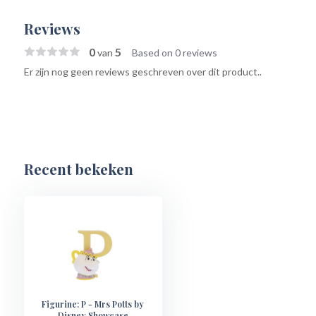
Reviews
0
5
van
Based on 0 reviews
Er zijn nog geen reviews geschreven over dit product..
Recent bekeken
Figurine: P - Mrs Potts by
Disney Showcase