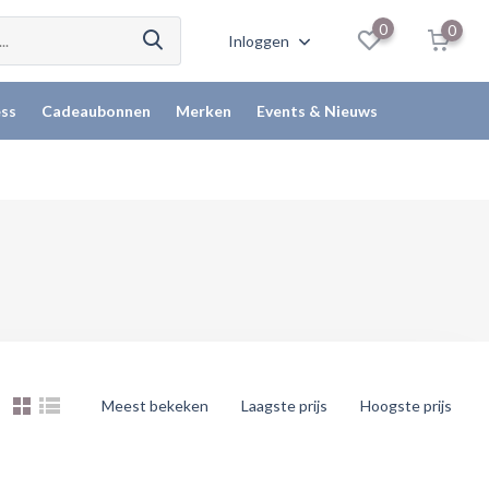
0
0
Inloggen
ss
Cadeaubonnen
Merken
Events & Nieuws
Meest bekeken
Laagste prijs
Hoogste prijs