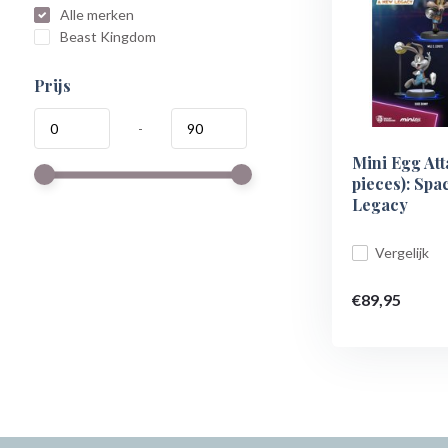
Alle merken
Beast Kingdom
Prijs
-
Mini Egg Att
pieces): Spa
Legacy
Vergelijk
€89,95