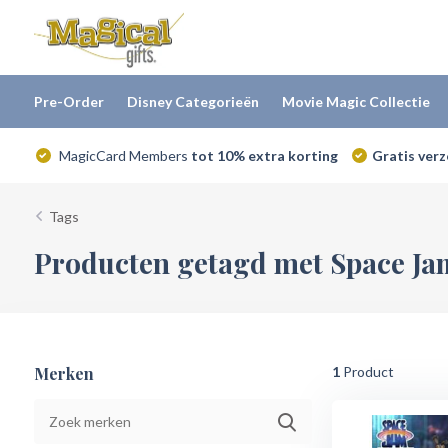
Pre-Order
Disney Categorieën
Movie Magic Collectie
MagicCard Members
tot 10% extra korting
Gratis ver
Tags
Producten getagd met Space Jam
Merken
1
Product