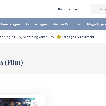
Klantenservice
Feestdagen
Aanbiedingen
Nieuwe Producten
Magic Expre
zending
in NL bij besteding vanaf € 75
14 dagen
retourrecht
 (Film)