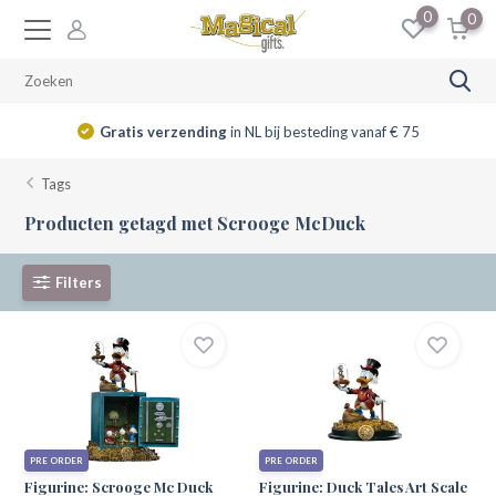
0
0
Gratis verzending
in NL bij besteding vanaf € 75
Tags
Producten getagd met Scrooge McDuck
Filters
PRE ORDER
PRE ORDER
Figurine: Scrooge Mc Duck
Figurine: Duck Tales Art Scale