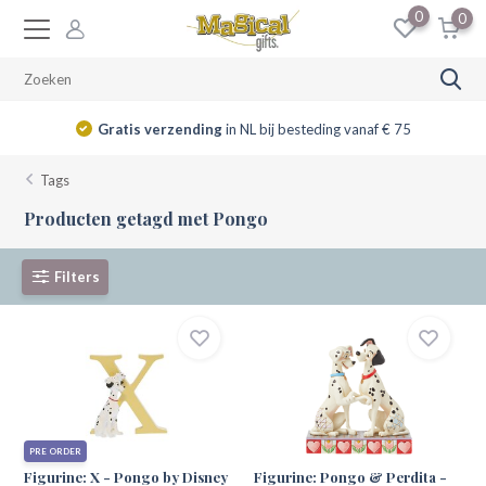
0
0
Gratis verzending
in NL bij besteding vanaf € 75
Tags
Producten getagd met Pongo
Filters
PRE ORDER
Figurine: X - Pongo by Disney
Figurine: Pongo & Perdita -