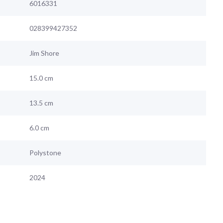
6016331
028399427352
Jim Shore
15.0 cm
13.5 cm
6.0 cm
Polystone
2024