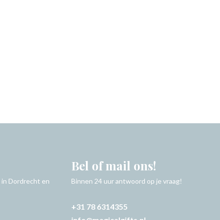
Bel of mail ons!
 in Dordrecht en
Binnen 24 uur antwoord op je vraag!
+31 78 6314355
info@magicalgifts.nl