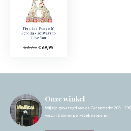
Figurine: Pongo &
Perdita - 101Ways to
Love You
€ 69,95
€ 87,95
Onze winkel
Wij zijn gevestigd aan de Groenmarkt 203 - 205
wij zijn 6 dagen per week geopend.