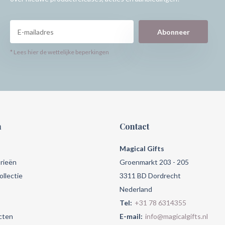
Abonneer
* Lees hier de wettelijke beperkingen
n
Contact
Magical Gifts
rieën
Groenmarkt 203 - 205
llectie
3311 BD Dordrecht
Nederland
Tel:
+31 78 6314355
cten
E-mail:
info@magicalgifts.nl