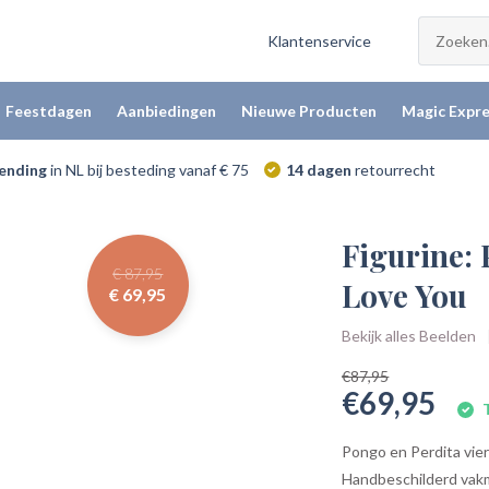
Klantenservice
Feestdagen
Aanbiedingen
Nieuwe Producten
Magic Expre
zending
in NL bij besteding vanaf € 75
14 dagen
retourrecht
Figurine:
€ 87,95
Love You
€ 69,95
Bekijk alles Beelden
€87,95
€69,95
T
Pongo en Perdita vier
Handbeschilderd vakm