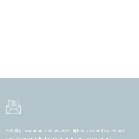
Schrijf je in voor onze nieuwsbrief. Jij bent de eerste die hoort
over nieuwe productreleases, acties en aanbiedingen!