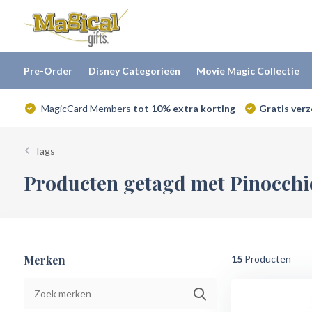
Pre-Order
Disney Categorieën
Movie Magic Collectie
MagicCard Members
tot 10% extra korting
Gratis ver
Tags
Producten getagd met Pinocchio
Merken
15
Producten