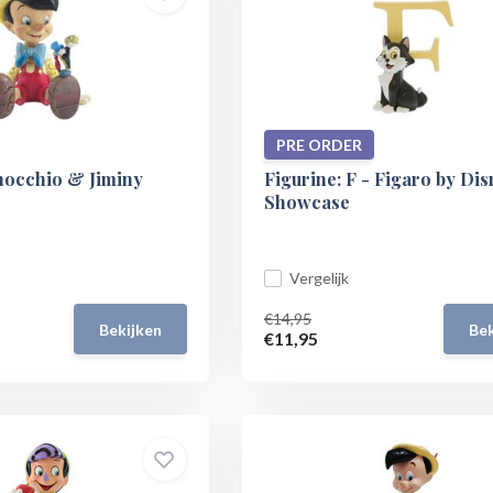
PRE ORDER
inocchio & Jiminy
Figurine: F - Figaro by Di
Showcase
Vergelijk
€14,95
Bekijken
Bek
€11,95