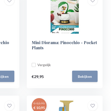
cchio
Mini Diorama: Pinocchio - Pocket
Plants
Vergelijk
€29,95
ijken
Bekijken
€ 12,95
€ 10,95