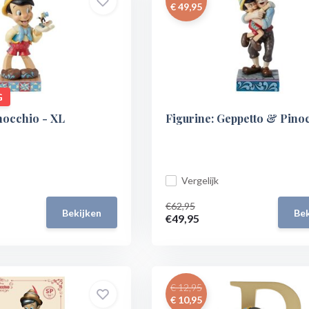
€ 49,95
G
nocchio - XL
Figurine: Geppetto & Pino
Vergelijk
€62,95
Bekijken
Bek
€49,95
€ 12,95
€ 10,95