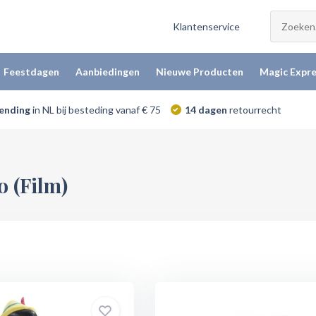
Klantenservice
Feestdagen
Aanbiedingen
Nieuwe Producten
Magic Expre
zending
in NL bij besteding vanaf € 75
14 dagen
retourrecht
 (Film)