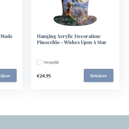
I Made
Hanging Acrylic Decoration:
Pinocchio - Wishes Upon A Star
Vergelijk
€24,95
ijken
Bekijken