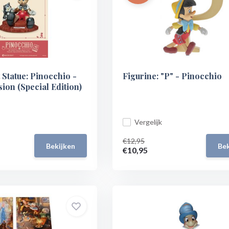
 Statue: Pinocchio -
Figurine: "P" - Pinocchio
on (Special Edition)
Vergelijk
€12,95
Bekijken
Bek
€10,95