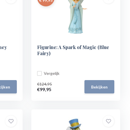
€ 99,95
sney
Figurine: A Spark of Magic (Blue
Fairy)
Vergelijk
€124,95
ijken
Bekijken
€99,95