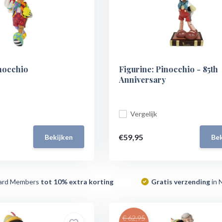
inocchio
Figurine: Pinocchio - 85th
Anniversary
Vergelijk
€59,95
Bekijken
Bek
ard Members
tot 10% extra korting
Gratis verzending
in 
€ 62,95