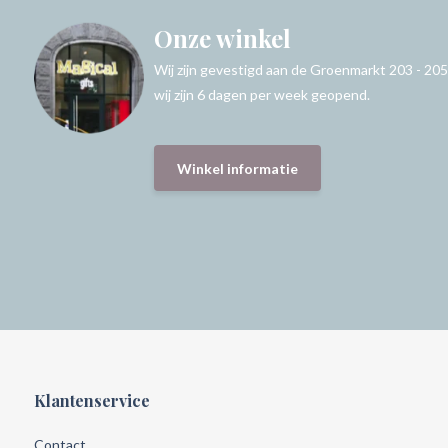
Onze winkel
Wij zijn gevestigd aan de Groenmarkt 203 - 205
wij zijn 6 dagen per week geopend.
Winkel informatie
Klantenservice
Contact