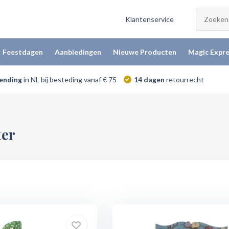
Klantenservice
Feestdagen
Aanbiedingen
Nieuwe Producten
Magic Expre
zending
in NL bij besteding vanaf € 75
14 dagen
retourrecht
ter