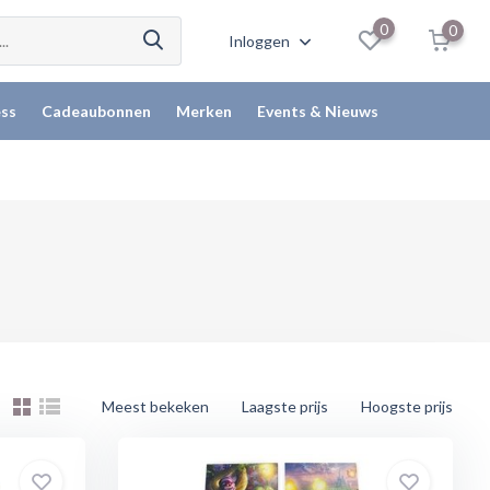
0
0
Inloggen
ss
Cadeaubonnen
Merken
Events & Nieuws
Meest bekeken
Laagste prijs
Hoogste prijs