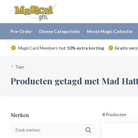
Pre-Order
Disney Categorieën
Movie Magic Collectie
MagicCard Members
tot 10% extra korting
Gratis ver
Tags
Producten getagd met Mad Hat
Merken
4
Producten