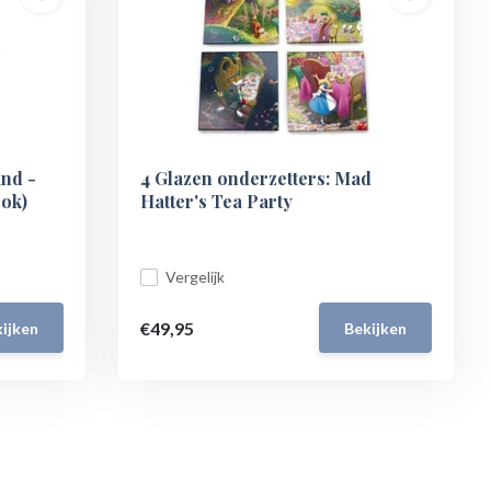
and -
4 Glazen onderzetters: Mad
ok)
Hatter's Tea Party
Vergelijk
€49,95
ijken
Bekijken