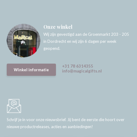
Onze winkel
Wij zijn gevestigd aan de Groenmarkt 203 - 205
in Dordrecht en wij zijn 6 dagen per week
geopend.
+31 78 6314355
Winkel informatie
info@magicalgifts.nl
Schrijf je in voor onze nieuwsbrief. Jij bent de eerste die hoort over
nieuwe productreleases, acties en aanbiedingen!