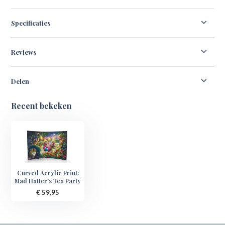
Specificaties
Reviews
Delen
Recent bekeken
Curved Acrylic Print:
Mad Hatter's Tea Party
€ 59,95