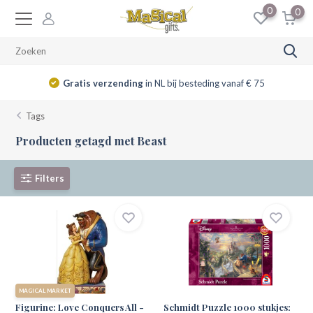
0
0
Gratis verzending
in NL bij besteding vanaf € 75
Tags
Producten getagd met Beast
Filters
MAGICAL MARKET
Figurine: Love Conquers All -
Schmidt Puzzle 1000 stukjes: