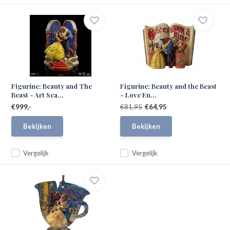
Figurine: Beauty and The
Figurine: Beauty and the Beast
Beast - Art Sca...
- Love En...
€999,-
€81,95
€64,95
Bekijken
Bekijken
Vergelijk
Vergelijk