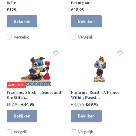
Belle
Beauty and ...
€125,-
€18,95
Bekijken
Bekijken
Vergelijk
Vergelijk
AANBIEDING
Figurine: Stitch - Beauty and
Figurine: Beast - A Prince
the Stitch...
Within (Beast...
€87,95
€44,95
€87,95
€69,95
Bekijken
Bekijken
Vergelijk
Vergelijk