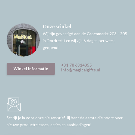
Onze winkel
Wij zijn gevestigd aan de Groenmarkt 203 - 205
in Dordrecht en wij zijn 6 dagen per week
geopend.
+31 78 6314355
Winkel informatie
info@magicalgifts.nl
Schrijf je in voor onze nieuwsbrief. Jij bent de eerste die hoort over
nieuwe productreleases, acties en aanbiedingen!