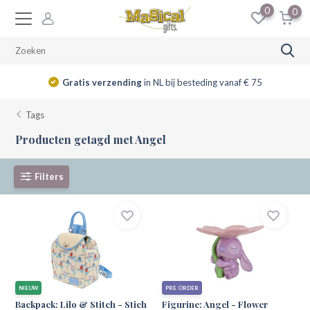
0
0
ing
in NL bij besteding vanaf € 75
14 dag
Tags
Producten getagd met Angel
Filters
NIEUW
PRE ORDER
Backpack: Lilo & Stitch - Stich
Figurine: Angel - Flower