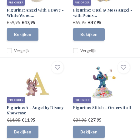
PRE ORDER
PRE ORDER
Figurine: Angel with a Dove -
Figurine: Opal & Moss Angel -
White Wood...
with Poins...
€59,95
€47,95
€59,95
€47,95
Bekijken
Bekijken
Vergelijk
Vergelijk
PRE ORDER
PRE ORDER
Figurine: A - Angel by Disney
Figurine: Stitch - Orders it all
Showcase
€14,95
€11,95
€34,95
€27,95
Bekijken
Bekijken