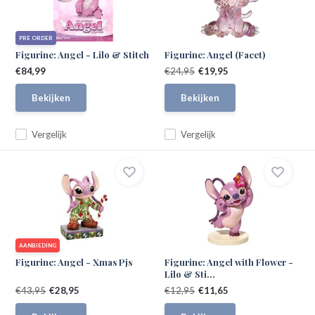
PRE ORDER
Figurine: Angel - Lilo & Stitch
Figurine: Angel (Facet)
€84,99
€24,95
€19,95
Bekijken
Bekijken
Vergelijk
Vergelijk
AANBIEDING
Figurine: Angel - Xmas Pjs
Figurine: Angel with Flower -
Lilo & Sti...
€43,95
€28,95
€12,95
€11,65