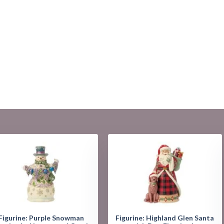
Figurine: Purple Snowman
Figurine: Highland Glen Santa