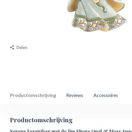
Delen
Productomschrijving
Reviews
Accessoires
Productomschrijving
Serene kerstsfeer met de Jim Shore Opal & Moss Ang