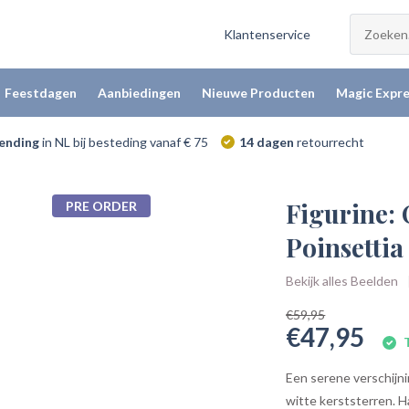
Klantenservice
Feestdagen
Aanbiedingen
Nieuwe Producten
Magic Expre
zending
in NL bij besteding vanaf € 75
14 dagen
retourrecht
Figurine:
PRE ORDER
Poinsettia
Bekijk alles Beelden
€59,95
€47,95
T
Een serene verschijn
witte kerststerren. H