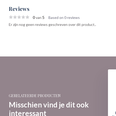
Reviews
0
5
van
Based on 0 reviews
Er zijn nog geen reviews geschreven over dit product..
GERELATEERDE PRODUCTEN
Misschien vind je dit ook
interessant
 Highland Glen Santa
Figurine: Highland Glen