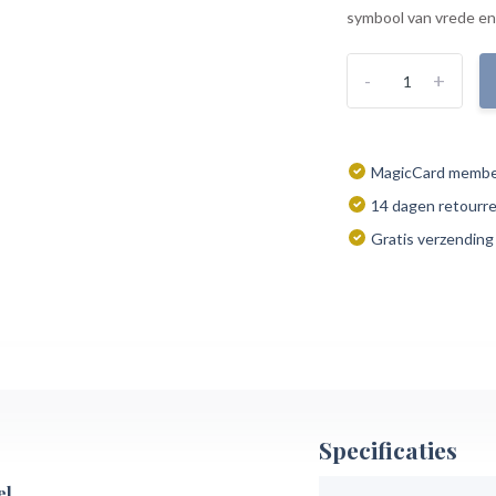
symbool van vrede en r
-
+
MagicCard member
14 dagen retourr
Gratis verzending
Specificaties
el