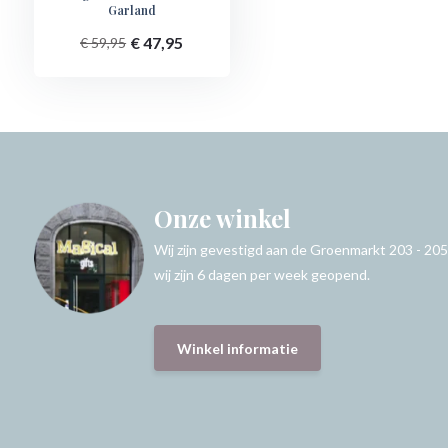
Garland
€ 47,95
€ 59,95
Onze winkel
Wij zijn gevestigd aan de Groenmarkt 203 - 205
wij zijn 6 dagen per week geopend.
Winkel informatie