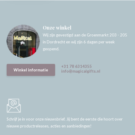
Onze winkel
Wij zijn gevestigd aan de Groenmarkt 203 - 205
in Dordrecht en wij zijn 6 dagen per week
geopend.
+31 78 6314355
Winkel informatie
info@magicalgifts.nl
Schrijf je in voor onze nieuwsbrief. Jij bent de eerste die hoort over
nieuwe productreleases, acties en aanbiedingen!