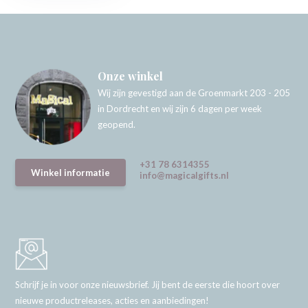
Onze winkel
Wij zijn gevestigd aan de Groenmarkt 203 - 205
in Dordrecht en wij zijn 6 dagen per week
geopend.
+31 78 6314355
Winkel informatie
info@magicalgifts.nl
Schrijf je in voor onze nieuwsbrief. Jij bent de eerste die hoort over
nieuwe productreleases, acties en aanbiedingen!