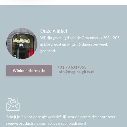
Onze winkel
Wij zijn gevestigd aan de Groenmarkt 203 - 205
in Dordrecht en wij zijn 6 dagen per week
geopend.
+31 78 6314355
Winkel informatie
info@magicalgifts.nl
Schrijf je in voor onze nieuwsbrief. Jij bent de eerste die hoort over
nieuwe productreleases, acties en aanbiedingen!