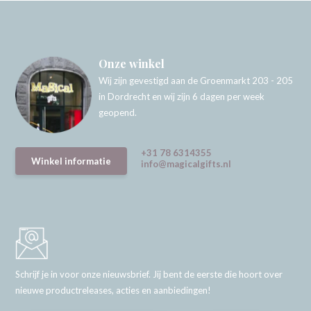
Onze winkel
Wij zijn gevestigd aan de Groenmarkt 203 - 205
in Dordrecht en wij zijn 6 dagen per week
geopend.
+31 78 6314355
Winkel informatie
info@magicalgifts.nl
Schrijf je in voor onze nieuwsbrief. Jij bent de eerste die hoort over
nieuwe productreleases, acties en aanbiedingen!