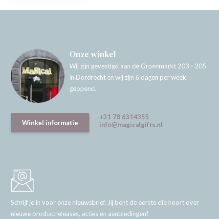
Onze winkel
Wij zijn gevestigd aan de Groenmarkt 203 - 205
in Dordrecht en wij zijn 6 dagen per week
geopend.
+31 78 6314355
Winkel informatie
info@magicalgifts.nl
Schrijf je in voor onze nieuwsbrief. Jij bent de eerste die hoort over
nieuwe productreleases, acties en aanbiedingen!