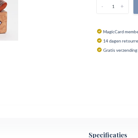
-
+
MagicCard member
14 dagen retourr
Gratis verzending
Specificaties