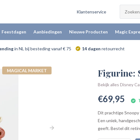
Klantenservice
Feestdagen
Aanbiedingen
Nieuwe Producten
Magic Expre
zending
in NL bij besteding vanaf € 75
14 dagen
retourrecht
Figurine:
MAGICAL MARKET
Bekijk alles Disney C
€69,95
T
Dit prachtige Snoopy b
Een uniek, handgeschi
geeft. Bestel dit reti