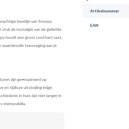
Artikelnummer
rachtige beeldje van Snoopy.
EAN
stuk de nostalgie van de geliefde
opy houdt een groot rood hart vast,
n waardevolle toevoeging aan je
xturen zijn ge•nspireerd op
en tijdloze uitstraling krijgt.
chiedenis in huis dat niet langer in
s-memorabilia.