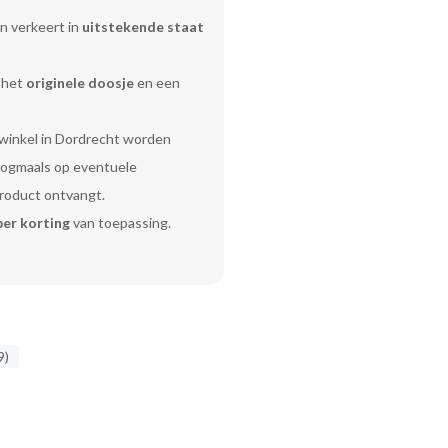
n verkeert in
uitstekende staat
 het
originele doosje
en een
 winkel in Dordrecht worden
 nogmaals op eventuele
product ontvangt.
er korting
van toepassing.
9)