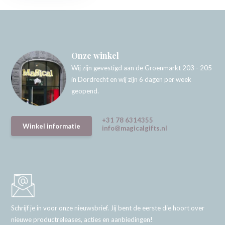
Onze winkel
Wij zijn gevestigd aan de Groenmarkt 203 - 205
in Dordrecht en wij zijn 6 dagen per week
geopend.
+31 78 6314355
Winkel informatie
info@magicalgifts.nl
Schrijf je in voor onze nieuwsbrief. Jij bent de eerste die hoort over
nieuwe productreleases, acties en aanbiedingen!