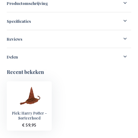
Productomschrijving
Specificaties
Reviews
Delen
Recent bekeken
Piek: Harry Potter -
Sorteerhoed
€ 59,95