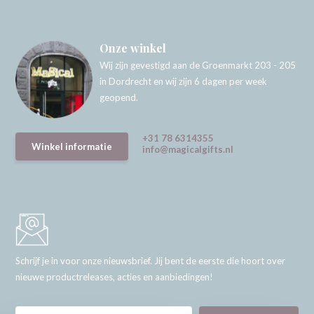
Onze winkel
Wij zijn gevestigd aan de Groenmarkt 203 - 205
in Dordrecht en wij zijn 6 dagen per week
geopend.
+31 78 6314355
Winkel informatie
info@magicalgifts.nl
Schrijf je in voor onze nieuwsbrief. Jij bent de eerste die hoort over
nieuwe productreleases, acties en aanbiedingen!