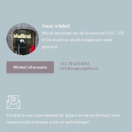
Onze winkel
Wij zijn gevestigd aan de Groenmarkt 203 - 205
in Dordrecht en wij zijn 6 dagen per week
geopend.
+31 78 6314355
Winkel informatie
info@magicalgifts.nl
Schrijf je in voor onze nieuwsbrief. Jij bent de eerste die hoort over
nieuwe productreleases, acties en aanbiedingen!