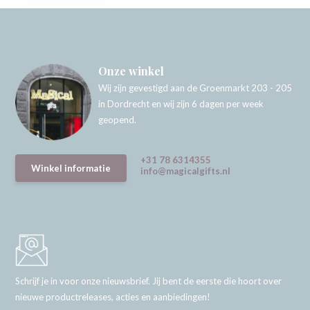
Onze winkel
Wij zijn gevestigd aan de Groenmarkt 203 - 205
in Dordrecht en wij zijn 6 dagen per week
geopend.
+31 78 6314355
Winkel informatie
info@magicalgifts.nl
Schrijf je in voor onze nieuwsbrief. Jij bent de eerste die hoort over
nieuwe productreleases, acties en aanbiedingen!