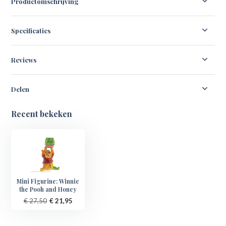
Productomschrijving
Specificaties
Reviews
Delen
Recent bekeken
Mini Figurine: Winnie
the Pooh and Honey
€ 27,50
€ 21,95