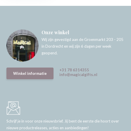
Onze winkel
Wij zijn gevestigd aan de Groenmarkt 203 - 205
in Dordrecht en wij zijn 6 dagen per week
geopend.
+31 78 6314355
Winkel informatie
info@magicalgifts.nl
Schrijf je in voor onze nieuwsbrief. Jij bent de eerste die hoort over
nieuwe productreleases, acties en aanbiedingen!