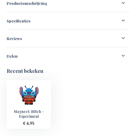
Productomschrijving
Specificaties
Reviews
Delen
Recent bekeken
Magneet: Stitch -
Experiment
€ 6,95