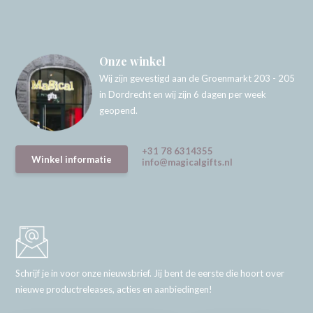
Onze winkel
Wij zijn gevestigd aan de Groenmarkt 203 - 205
in Dordrecht en wij zijn 6 dagen per week
geopend.
+31 78 6314355
Winkel informatie
info@magicalgifts.nl
Schrijf je in voor onze nieuwsbrief. Jij bent de eerste die hoort over
nieuwe productreleases, acties en aanbiedingen!