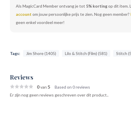
Als MagicCard Member ontvang je tot
5% korting
op dit item. 
account
om jouw persoonlijke prijs te zien. Nog geen member?
geen enkel voordeel meer!
Tags:
Jim Shore (1405)
Lilo & Stitch (Film) (581)
Stitch (
Reviews
0
5
van
Based on 0 reviews
Er zijn nog geen reviews geschreven over dit product..