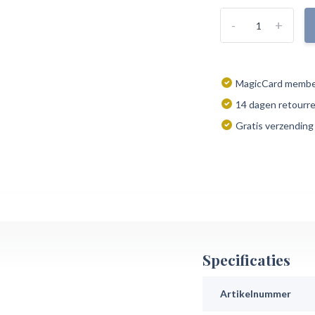
-
+
MagicCard member
14 dagen retourr
Gratis verzending
Specificaties
Artikelnummer