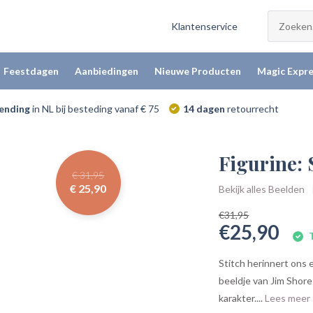
Klantenservice
Feestdagen
Aanbiedingen
Nieuwe Producten
Magic Expre
zending
in NL bij besteding vanaf € 75
14 dagen
retourrecht
Figurine:
€ 31,95
€ 25,90
Bekijk alles Beelden
€31,95
€25,90
T
Stitch herinnert ons 
beeldje van Jim Shor
karakter....
Lees meer