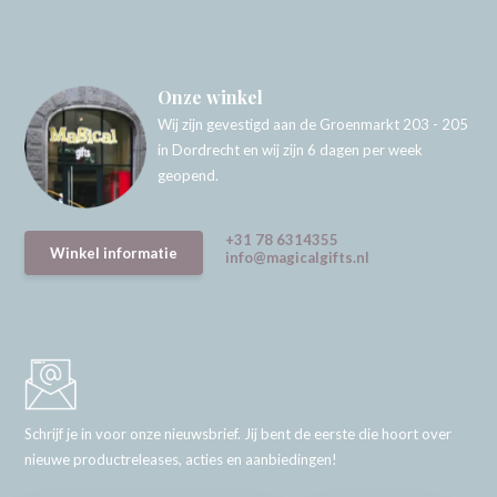
Onze winkel
Wij zijn gevestigd aan de Groenmarkt 203 - 205
in Dordrecht en wij zijn 6 dagen per week
geopend.
+31 78 6314355
Winkel informatie
info@magicalgifts.nl
Schrijf je in voor onze nieuwsbrief. Jij bent de eerste die hoort over
nieuwe productreleases, acties en aanbiedingen!