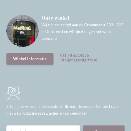
Onze winkel
Wij zijn gevestigd aan de Groenmarkt 203 - 205
in Dordrecht en wij zijn 6 dagen per week
geopend.
+31 78 6314355
Winkel informatie
info@magicalgifts.nl
Schrijf je in voor onze nieuwsbrief. Jij bent de eerste die hoort over
nieuwe productreleases, acties en aanbiedingen!