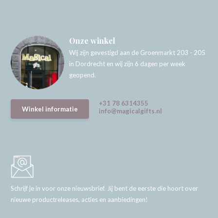
Onze winkel
Wij zijn gevestigd aan de Groenmarkt 203 - 205
in Dordrecht en wij zijn 6 dagen per week
geopend.
+31 78 6314355
Winkel informatie
info@magicalgifts.nl
Schrijf je in voor onze nieuwsbrief. Jij bent de eerste die hoort over
nieuwe productreleases, acties en aanbiedingen!