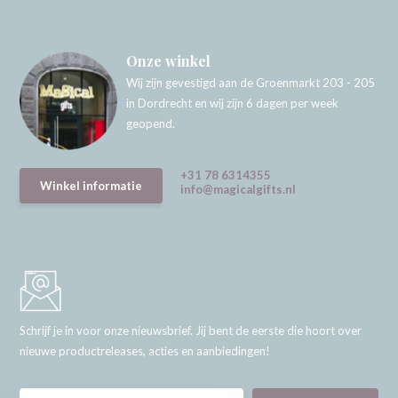
Onze winkel
Wij zijn gevestigd aan de Groenmarkt 203 - 205
in Dordrecht en wij zijn 6 dagen per week
geopend.
+31 78 6314355
Winkel informatie
info@magicalgifts.nl
Schrijf je in voor onze nieuwsbrief. Jij bent de eerste die hoort over
nieuwe productreleases, acties en aanbiedingen!