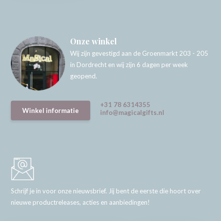
Onze winkel
Wij zijn gevestigd aan de Groenmarkt 203 - 205
in Dordrecht en wij zijn 6 dagen per week
geopend.
+31 78 6314355
Winkel informatie
info@magicalgifts.nl
Schrijf je in voor onze nieuwsbrief. Jij bent de eerste die hoort over
nieuwe productreleases, acties en aanbiedingen!