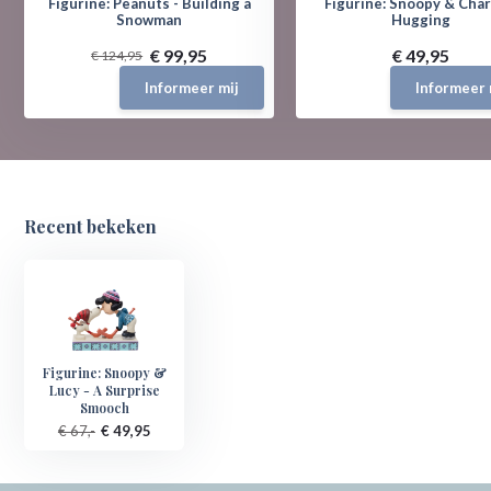
Figurine: Peanuts - Building a
Figurine: Snoopy & Charl
Snowman
Hugging
€ 99,95
€ 49,95
€ 124,95
Informeer mij
Informeer 
Recent bekeken
Figurine: Snoopy &
Lucy - A Surprise
Smooch
€ 67,-
€ 49,95