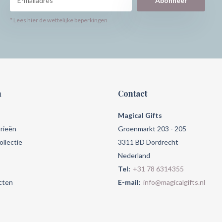
Abonneer
* Lees hier de wettelijke beperkingen
n
Contact
Magical Gifts
rieën
Groenmarkt 203 - 205
llectie
3311 BD Dordrecht
Nederland
Tel:
+31 78 6314355
cten
E-mail:
info@magicalgifts.nl