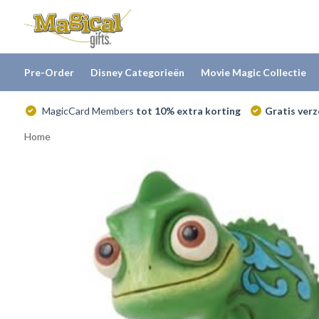
Pre-Order
Disney Categorieën
Movie Magic Collectie
MagicCard Members
tot 10% extra korting
Gratis ver
Home