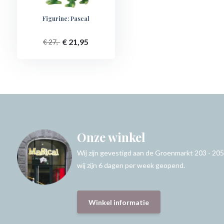
Figurine: Pascal
€ 21,95
€ 27,-
Onze winkel
Wij zijn gevestigd aan de Groenmarkt 203 - 205
wij zijn 6 dagen per week geopend.
Winkel informatie