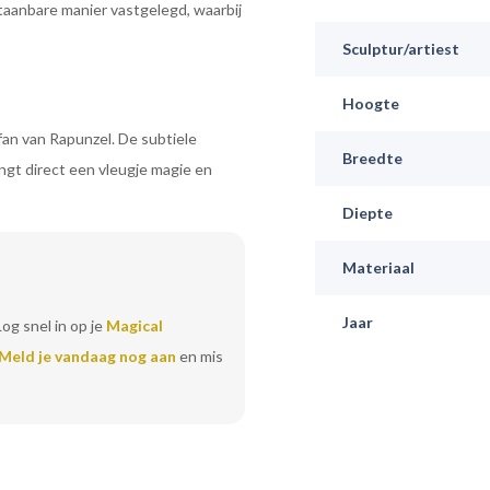
taanbare manier vastgelegd, waarbij
Sculptur/artiest
Hoogte
fan van Rapunzel. De subtiele
Breedte
engt direct een vleugje magie en
Diepte
Materiaal
Jaar
Log snel in op je
Magical
Meld je vandaag nog aan
en mis