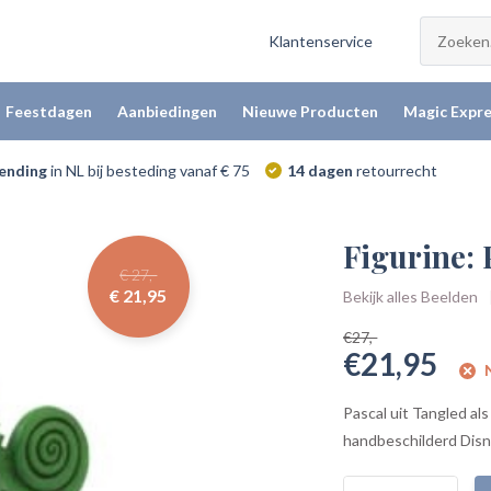
Klantenservice
Feestdagen
Aanbiedingen
Nieuwe Producten
Magic Expre
zending
in NL bij besteding vanaf € 75
14 dagen
retourrecht
Figurine: 
€ 27,-
€ 21,95
Bekijk alles Beelden
€27,-
€21,95
N
Pascal uit Tangled al
handbeschilderd Disney