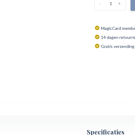
-
+
MagicCard member
14 dagen retourr
Gratis verzending
Specificaties