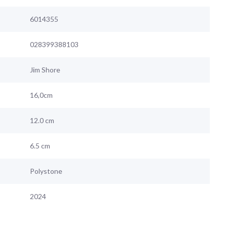
6014355
028399388103
Jim Shore
16,0cm
12.0 cm
6.5 cm
Polystone
2024