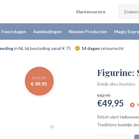
Klantenservice
Feestdagen
Aanbiedingen
Nieuwe Producten
Magic Expre
zending
in NL bij besteding vanaf € 75
14 dagen
retourrecht
Figurine:
€ 62,95
€ 49,95
Bekijk alles Beelden
€62,95
€49,95
N
Stitch viert Hallowe
Traditions beeldje doo