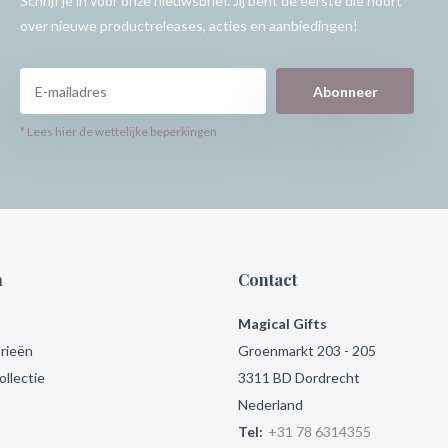
Schrijf je in voor onze nieuwsbrief. Jij bent de eerste die hoort
over nieuwe productreleases, acties en aanbiedingen!
Abonneer
* Lees hier de wettelijke beperkingen
n
Contact
Magical Gifts
rieën
Groenmarkt 203 - 205
llectie
3311 BD Dordrecht
Nederland
Tel:
+31 78 6314355