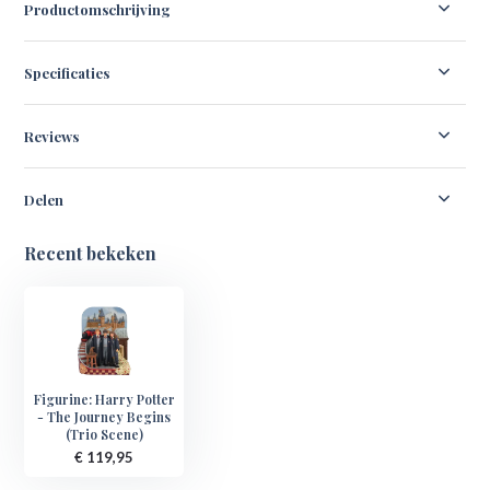
Productomschrijving
Specificaties
Reviews
Delen
Recent bekeken
Figurine: Harry Potter
- The Journey Begins
(Trio Scene)
€ 119,95