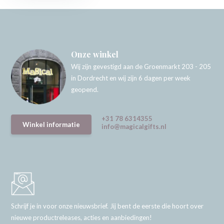
Onze winkel
Wij zijn gevestigd aan de Groenmarkt 203 - 205
in Dordrecht en wij zijn 6 dagen per week
geopend.
+31 78 6314355
Winkel informatie
info@magicalgifts.nl
Schrijf je in voor onze nieuwsbrief. Jij bent de eerste die hoort over
nieuwe productreleases, acties en aanbiedingen!