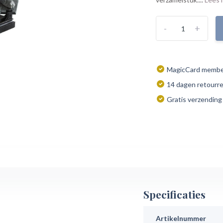
-
+
MagicCard member
14 dagen retourr
Gratis verzending
Specificaties
Artikelnummer