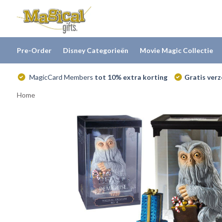
Pre-Order
Disney Categorieën
Movie Magic Collectie
MagicCard Members
tot 10% extra korting
Gratis ver
Home