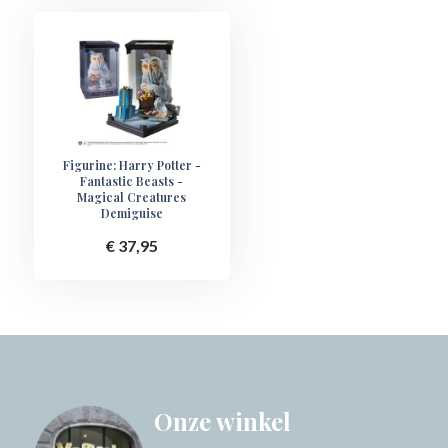
Figurine: Harry Potter -
Fantastic Beasts -
Magical Creatures
Demiguise
€ 37,95
Onze winkel