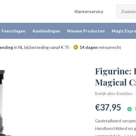
Klantenservice
Feestdagen
Aanbiedingen
Nieuwe Producten
Magic Expre
zending
in NL bij besteding vanaf € 75
14 dagen
retourrecht
Figurine: 
Magical C
Bekijk alles Beelden
€37,95
T
Gedetailleerd verzame
Handbeschilderd en ge
verzamelstuk....
Lees