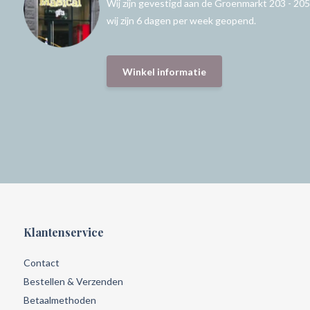
Wij zijn gevestigd aan de Groenmarkt 203 - 205
wij zijn 6 dagen per week geopend.
Winkel informatie
Klantenservice
Contact
Bestellen & Verzenden
Betaalmethoden