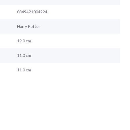
0849421004224
Harry Potter
19.0 cm
11.0 cm
11.0 cm