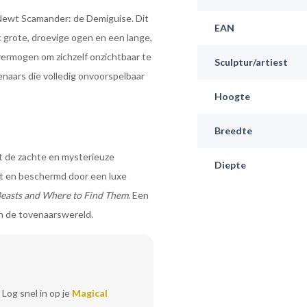
Newt Scamander: de Demiguise. Dit
EAN
t grote, droevige ogen en een lange,
 vermogen om zichzelf onzichtbaar te
Sculptur/artiest
enaars die volledig onvoorspelbaar
Hoogte
Breedte
gt de zachte en mysterieuze
Diepte
tat en beschermd door een luxe
Beasts and Where to Find Them
. Een
an de tovenaarswereld.
 Log snel in op je
Magical