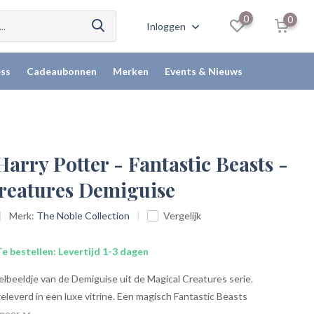
0
0
Inloggen
ss
Cadeaubonnen
Merken
Events & Nieuws
Harry Potter - Fantastic Beasts -
reatures Demiguise
Merk:
The Noble Collection
Vergelijk
e bestellen: Levertijd 1-3 dagen
lbeeldje van de Demiguise uit de Magical Creatures serie.
leverd in een luxe vitrine. Een magisch Fantastic Beasts
 meer