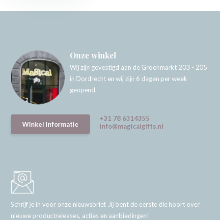
Onze winkel
Wij zijn gevestigd aan de Groenmarkt 203 - 205
in Dordrecht en wij zijn 6 dagen per week
geopend.
+31 78 6314355
Winkel informatie
info@magicalgifts.nl
Schrijf je in voor onze nieuwsbrief. Jij bent de eerste die hoort over
nieuwe productreleases, acties en aanbiedingen!