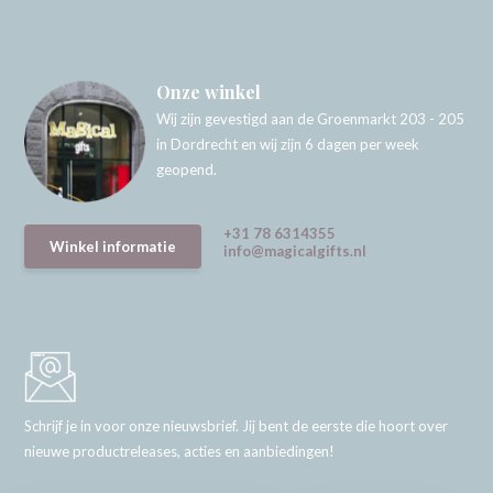
Onze winkel
Wij zijn gevestigd aan de Groenmarkt 203 - 205
in Dordrecht en wij zijn 6 dagen per week
geopend.
+31 78 6314355
Winkel informatie
info@magicalgifts.nl
Schrijf je in voor onze nieuwsbrief. Jij bent de eerste die hoort over
nieuwe productreleases, acties en aanbiedingen!