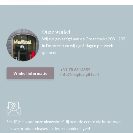
Onze winkel
Wij zijn gevestigd aan de Groenmarkt 203 - 205
in Dordrecht en wij zijn 6 dagen per week
geopend.
+31 78 6314355
Winkel informatie
info@magicalgifts.nl
Schrijf je in voor onze nieuwsbrief. Jij bent de eerste die hoort over
nieuwe productreleases, acties en aanbiedingen!