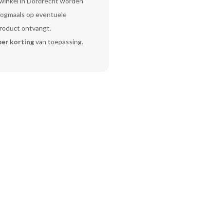
 winkel in Dordrecht worden
 nogmaals op eventuele
product ontvangt.
er korting
van toepassing.