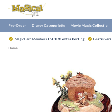
Pre-Order
Disney Categorieën
Movie Magic Collectie
MagicCard Members
tot 10% extra korting
Gratis ver
Home