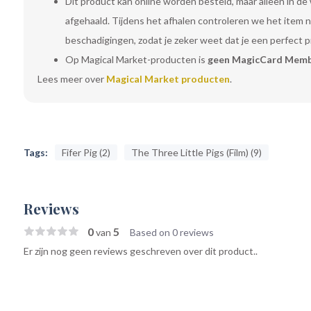
Dit product kan online worden besteld, maar alleen in de
afgehaald. Tijdens het afhalen controleren we het item
beschadigingen, zodat je zeker weet dat je een perfect 
Op Magical Market-producten is
geen MagicCard Memb
Lees meer over
Magical Market producten
.
Tags:
Fifer Pig (2)
The Three Little Pigs (Film) (9)
Reviews
0
5
van
Based on 0 reviews
Er zijn nog geen reviews geschreven over dit product..