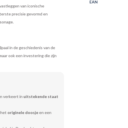
EAN
 vastleggen van iconische
iterste precisie gevormd en
rsonage.
jlpaal in de geschiedenis van de
maar ook een investering die zijn
n verkeert in
uitstekende staat
 het
originele doosje
en een