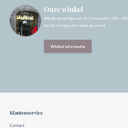
Onze winkel
Wij zijn gevestigd aan de Groenmarkt 203 - 205
wij zijn 6 dagen per week geopend.
Winkel informatie
Klantenservice
Contact