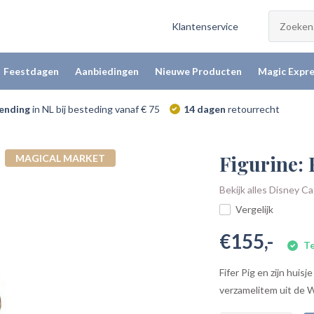
Klantenservice
Feestdagen
Aanbiedingen
Nieuwe Producten
Magic Expre
zending
in NL bij besteding vanaf € 75
14 dagen
retourrecht
Figurine: 
MAGICAL MARKET
Bekijk alles Disney C
Vergelijk
€155,-
Te
Fifer Pig en zijn huis
verzamelitem uit de Wa