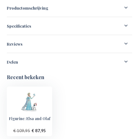
Productomschrijving
Specificaties
Reviews
Delen
Recent bekeken
Figurine: Elsa and Olaf
€ 109,95
€ 87,95