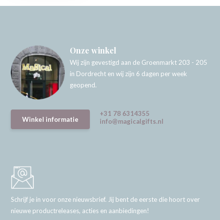
Onze winkel
Wij zijn gevestigd aan de Groenmarkt 203 - 205
in Dordrecht en wij zijn 6 dagen per week
geopend.
+31 78 6314355
Winkel informatie
info@magicalgifts.nl
Schrijf je in voor onze nieuwsbrief. Jij bent de eerste die hoort over
nieuwe productreleases, acties en aanbiedingen!