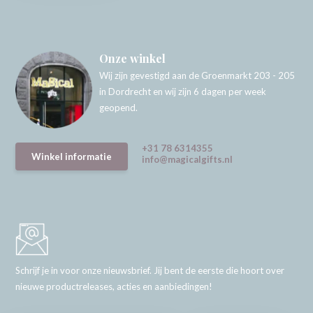
Onze winkel
Wij zijn gevestigd aan de Groenmarkt 203 - 205
in Dordrecht en wij zijn 6 dagen per week
geopend.
+31 78 6314355
Winkel informatie
info@magicalgifts.nl
Schrijf je in voor onze nieuwsbrief. Jij bent de eerste die hoort over
nieuwe productreleases, acties en aanbiedingen!