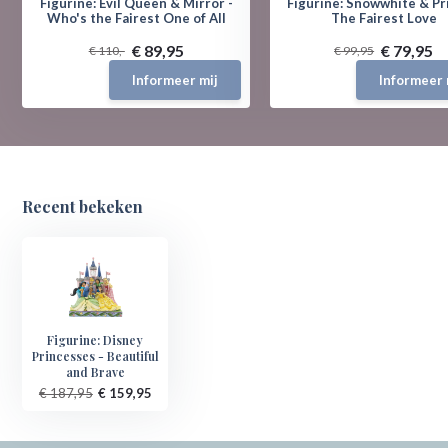
Figurine: Evil Queen & Mirror -
Figurine: Snowwhite & Pr
Who's the Fairest One of All
The Fairest Love
€ 89,95
€ 79,95
€ 110,-
€ 99,95
Informeer mij
Informeer 
Recent bekeken
Figurine: Disney
Princesses - Beautiful
and Brave
€ 187,95
€ 159,95