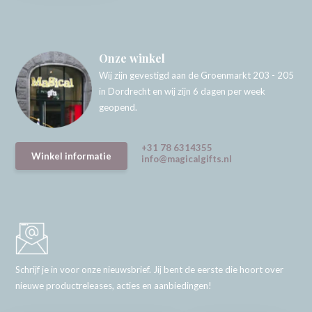
Onze winkel
Wij zijn gevestigd aan de Groenmarkt 203 - 205
in Dordrecht en wij zijn 6 dagen per week
geopend.
+31 78 6314355
Winkel informatie
info@magicalgifts.nl
Schrijf je in voor onze nieuwsbrief. Jij bent de eerste die hoort over
nieuwe productreleases, acties en aanbiedingen!