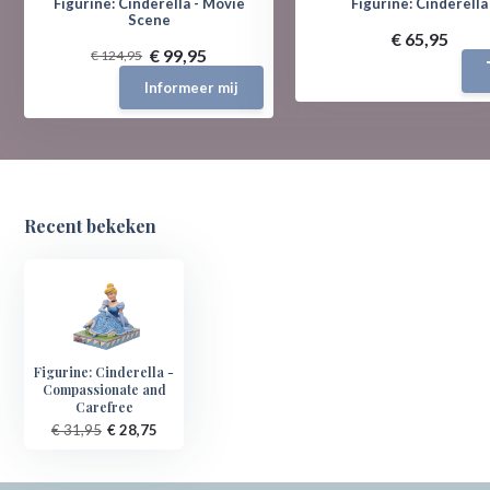
Figurine: Cinderella - Movie
Figurine: Cinderella
Scene
€ 65,95
€ 99,95
€ 124,95
Informeer mij
Recent bekeken
Figurine: Cinderella -
Compassionate and
Carefree
€ 31,95
€ 28,75