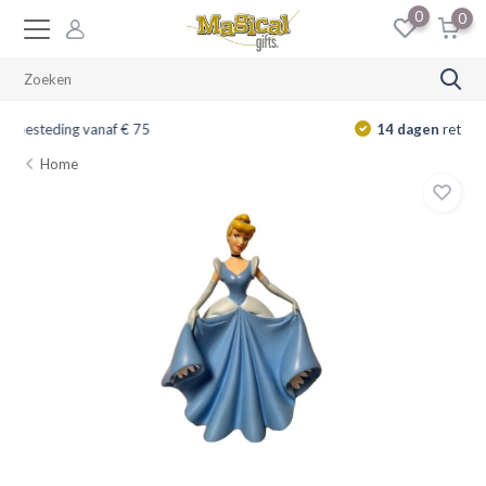
0
0
14 dagen
retourrecht
Home