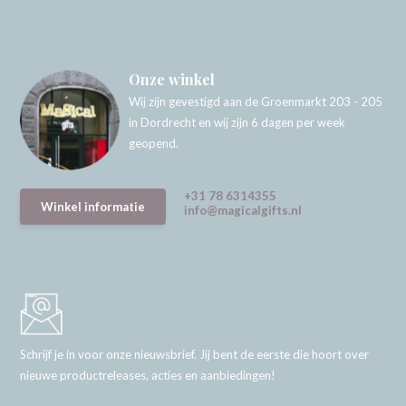
Onze winkel
Wij zijn gevestigd aan de Groenmarkt 203 - 205
in Dordrecht en wij zijn 6 dagen per week
geopend.
+31 78 6314355
Winkel informatie
info@magicalgifts.nl
Schrijf je in voor onze nieuwsbrief. Jij bent de eerste die hoort over
nieuwe productreleases, acties en aanbiedingen!