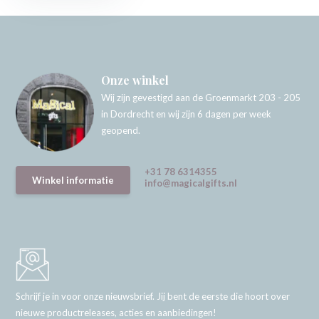
Onze winkel
Wij zijn gevestigd aan de Groenmarkt 203 - 205
in Dordrecht en wij zijn 6 dagen per week
geopend.
+31 78 6314355
Winkel informatie
info@magicalgifts.nl
Schrijf je in voor onze nieuwsbrief. Jij bent de eerste die hoort over
nieuwe productreleases, acties en aanbiedingen!