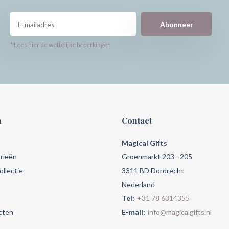
Abonneer
* Lees hier de wettelijke beperkingen
n
Contact
Magical Gifts
rieën
Groenmarkt 203 - 205
llectie
3311 BD Dordrecht
Nederland
Tel:
+31 78 6314355
cten
E-mail:
info@magicalgifts.nl