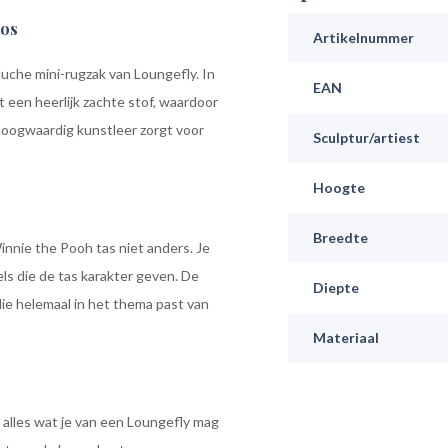
bos
Artikelnummer
uche mini-rugzak van Loungefly. In
EAN
 een heerlijk zachte stof, waardoor
 hoogwaardig kunstleer zorgt voor
Sculptur/artiest
Hoogte
Breedte
Winnie the Pooh tas niet anders. Je
els die de tas karakter geven. De
Diepte
die helemaal in het thema past van
Materiaal
alles wat je van een Loungefly mag