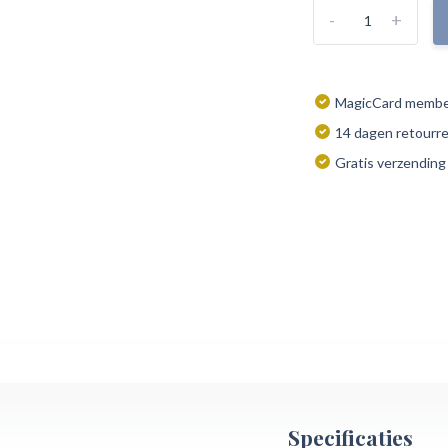
-
+
MagicCard member
14 dagen retourr
Gratis verzending
Specificaties