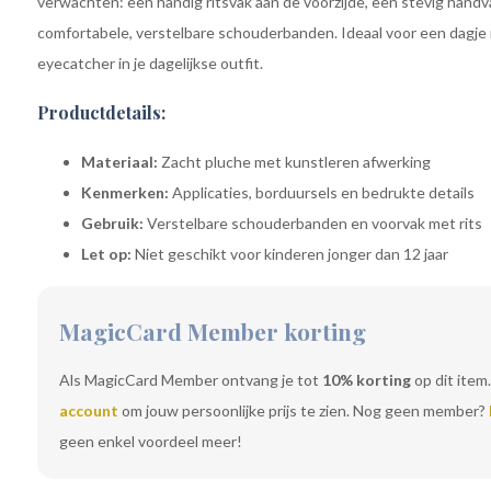
verwachten: een handig ritsvak aan de voorzijde, een stevig hand
comfortabele, verstelbare schouderbanden. Ideaal voor een dagje n
eyecatcher in je dagelijkse outfit.
Productdetails:
Materiaal:
Zacht pluche met kunstleren afwerking
Kenmerken:
Applicaties, borduursels en bedrukte details
Gebruik:
Verstelbare schouderbanden en voorvak met rits
Let op:
Niet geschikt voor kinderen jonger dan 12 jaar
MagicCard Member korting
Als MagicCard Member ontvang je tot
10% korting
op dit item.
account
om jouw persoonlijke prijs te zien. Nog geen member?
geen enkel voordeel meer!