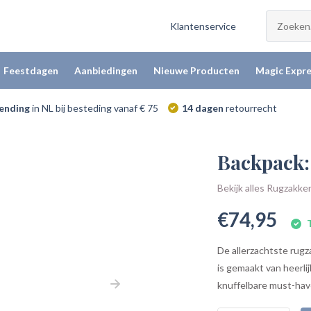
Klantenservice
Feestdagen
Aanbiedingen
Nieuwe Producten
Magic Expre
zending
in NL bij besteding vanaf € 75
14 dagen
retourrecht
Backpack:
Bekijk alles Rugzakke
€74,95
T
De allerzachtste rug
is gemaakt van heerli
knuffelbare must-have