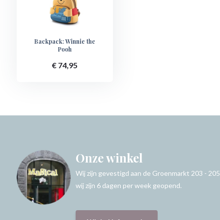
Backpack: Winnie the
Pooh
€ 74,95
Onze winkel
Wij zijn gevestigd aan de Groenmarkt 203 - 205
wij zijn 6 dagen per week geopend.