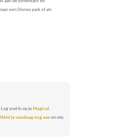
vat aan de bovenkant en
aar een Disney park of als
 Log snel in op je
Magical
Meld je vandaag nog aan
en mis