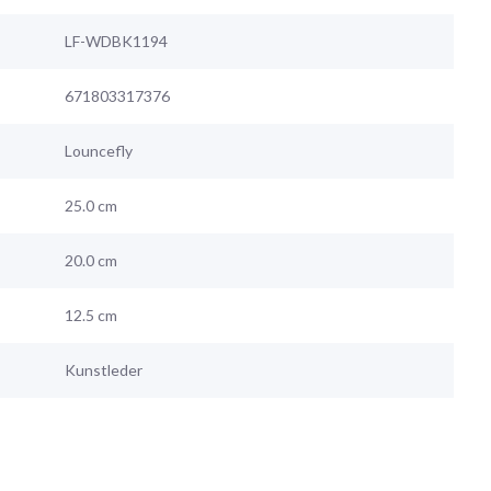
LF-WDBK1194
671803317376
Louncefly
25.0 cm
20.0 cm
12.5 cm
Kunstleder