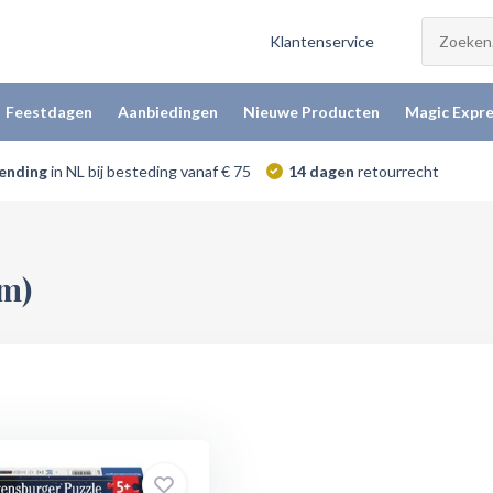
Klantenservice
Feestdagen
Aanbiedingen
Nieuwe Producten
Magic Expre
zending
in NL bij besteding vanaf € 75
14 dagen
retourrecht
lm)