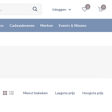
0
0
Inloggen
ss
Cadeaubonnen
Merken
Events & Nieuws
Meest bekeken
Laagste prijs
Hoogste prijs