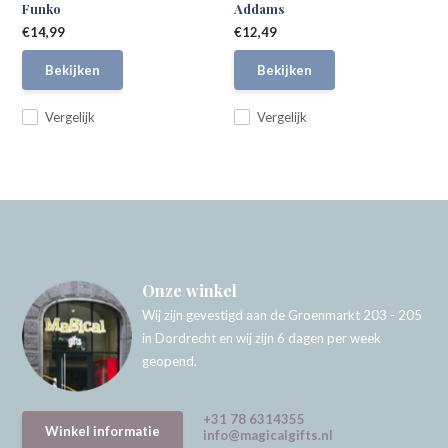
Funko
Addams
€14,99
€12,49
Bekijken
Bekijken
Vergelijk
Vergelijk
Onze winkel
Wij zijn gevestigd aan de Groenmarkt 203 - 205
in Dordrecht en wij zijn 6 dagen per week
geopend.
+31 78 6314355
Winkel informatie
info@magicalgifts.nl