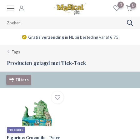
0
0
Gratis verzending
in NL bij besteding vanaf € 75
Tags
Producten getagd met Tick-Tock
Filters
PRE ORDER
Figurine: Crocodile - Peter