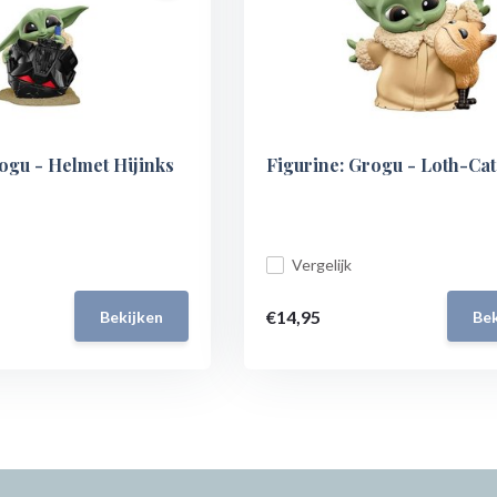
ogu - Helmet Hijinks
Figurine: Grogu - Loth-Ca
Vergelijk
€14,95
Bekijken
Bek