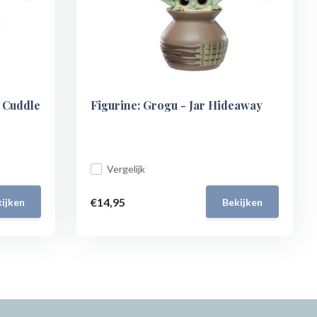
t Cuddle
Figurine: Grogu - Jar Hideaway
Vergelijk
€14,95
ijken
Bekijken