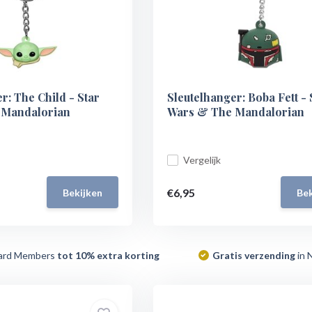
r: The Child - Star
Sleutelhanger: Boba Fett - 
 Mandalorian
Wars & The Mandalorian
Vergelijk
€6,95
Bekijken
Bek
ard Members
tot 10% extra korting
Gratis verzending
in 