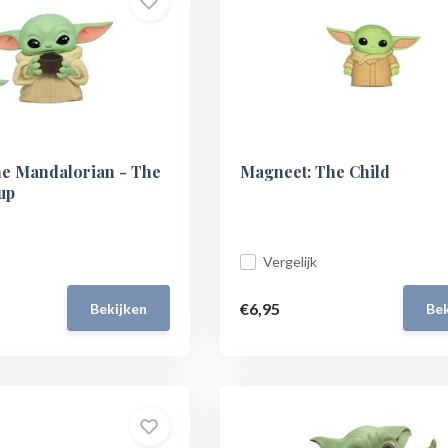
he Mandalorian - The
Magneet: The Child
up
Vergelijk
€6,95
Bekijken
Bek