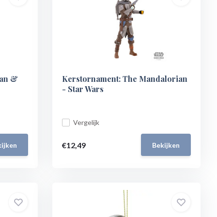
ian &
Kerstornament: The Mandalorian
- Star Wars
Vergelijk
€12,49
ijken
Bekijken