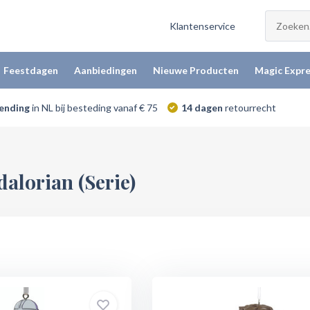
Klantenservice
Feestdagen
Aanbiedingen
Nieuwe Producten
Magic Expre
zending
in NL bij besteding vanaf € 75
14 dagen
retourrecht
alorian (Serie)