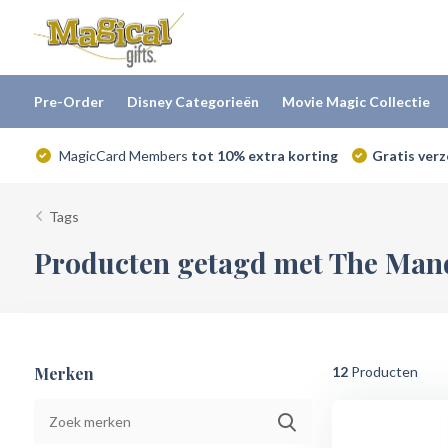
Pre-Order
Disney Categorieën
Movie Magic Collectie
MagicCard Members
tot 10% extra korting
Gratis ver
Tags
Producten getagd met The Mand
Merken
12
Producten